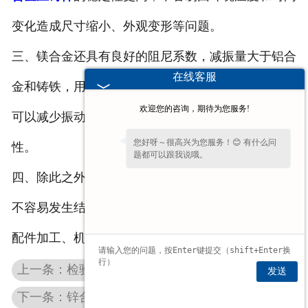
变化造成尺寸缩小、外观变形等问题。
三、镁合金还具有良好的阻尼系数，减振量大于铝合
在线客服
金和铸铁，用于壳体可以降低噪声；用于座椅、轮毂
欢迎您的咨询，期待为您服务!
可以减少振动。耐磨损，能够有效提高安全性和舒适
您好呀～很高兴为您服务！😊 有什么问
性。
题都可以跟我说哦。
四、除此之外，镁合金压铸件还具有吸振性能良好，
不容易发生结构变形等优点，因此被广泛应用于汽车
配件加工、机床制造等行业中，发展前景较好。
上一条：检验铝合金铸件有哪些检验标准
发送
下一条：锌合金压铸件厂家祝大家五一小长假开心