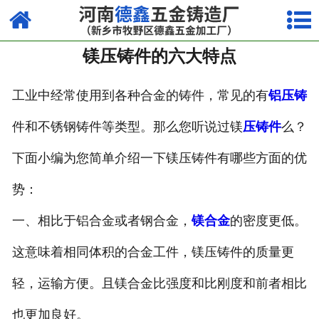
网站首页
镁压铸件的六大特点
走进我们
产品中心
工业中经常使用到各种合金的铸件，常见的有
铝压铸
件和不锈钢铸件等类型。那么您听说过镁
压铸件
么？
荣誉资质
下面小编为您简单介绍一下镁压铸件有哪些方面的优
厂容厂貌
势：
视频中心
一、相比于铝合金或者钢合金，
镁合金
的密度更低。
新闻中心
这意味着相同体积的合金工件，镁压铸件的质量更
联系我们
轻，运输方便。且镁合金比强度和比刚度和前者相比
也更加良好。