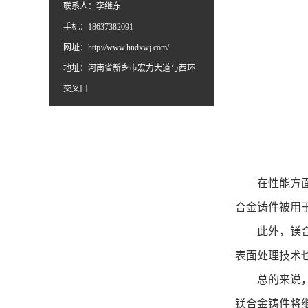
联系人：李继东
手机：18637382091
网址：
http://www.hndxwj.com/
地址：河南省新乡市宏力大道与西环
交叉口
在性能方面，
合金铸件被用
此外，镁合金
表面处理技术
总的来说，镁
镁合金铸件将