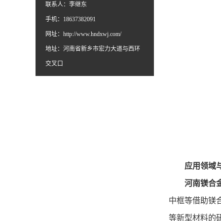
联系人：李继东
手机：18637382091
网址：
http://www.hndxwj.com/
地址：河南省新乡市宏力大道与西环
交叉口
应用领域与
河南镁合
中框等借助镁
等新型材料的研