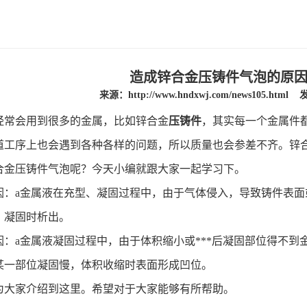
造成锌合金压铸件气泡的原
来源：
http://www.hndxwj.com/news105.html
发
常会用到很多的金属，比如锌合金
压铸件
，其实每一个金属件都
道工序上也会遇到各种各样的问题，所以质量也会参差不齐。锌
合金压铸件气泡呢？今天小编就跟大家一起学习下。
：a金属液在充型、凝固过程中，由于气体侵入，导致铸件表面或
，凝固时析出。
：a金属液凝固过程中，由于体积缩小或***后凝固部位得不到
某一部位凝固慢，体积收缩时表面形成凹位。
大家介绍到这里。希望对于大家能够有所帮助。