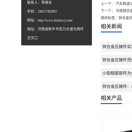
联系人：李继东
上一个：
汽车制造
下一个：
河南镁合
手机：18637382091
相关标签：锌合金
网址：
http://www.hndxwj.com/
相关新闻
地址：河南省新乡市宏力大道与西环
交叉口
锌合金压铸件实
锌合金压铸件凭
小型精密部件为
锌合金压铸件：
相关产品