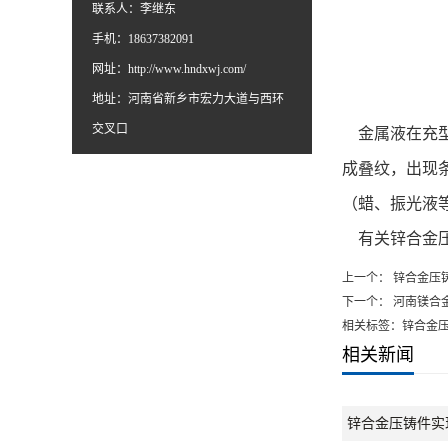
联系人：李继东
手机：18637382091
网址：
http://www.hndxwj.com/
地址：河南省新乡市宏力大道与西环
交叉口
金属液在充型
成叠纹，出现
（蜡、振光液
有关锌合金压
上一个：
锌合金压
下一个：
河南镁合
相关标签：锌合金
相关新闻
锌合金压铸件实