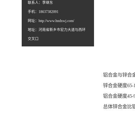
联系人：李继东
手机：18637382091
网址：
http://www.hndxwj.com/
地址：河南省新乡市宏力大道与西环
交叉口
铝合金与锌合
锌合金硬度65-1
铝合金硬度45-9
总体锌合金比