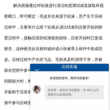
解决措施通过对铝液进行清洁程度测试或直接取样观
察断口，即可断定：亮皮并非来源于铝液，而产生于压铸
过程中，主要有什么呢？铝液从浇注结束到压射开始的静
置过程中，接触压室的铝液散热较快，压射开始时已形成
硬壳，这种硬壳在压射时破碎成小块被带入铸件中形成亮
皮。压铸过程中产生的飞边、毛刺未及时清理干净，并被
在线客服
留在型腔中参与压铸形成亮皮。压射过程中，冲头与压室
欢迎您的咨询，期待为您服务!
间隙较大时，将有部分铝液通过冲头与压室间的缝隙冷却
您好呀～很高兴为您服务！😊 有什么问
并黏附于压室表面，而在下次压射时又被冲头刮起带人铝
题都可以跟我说哦。
液中参与压铸形成铸件的亮皮。黏附在压室壁上的铝皮由