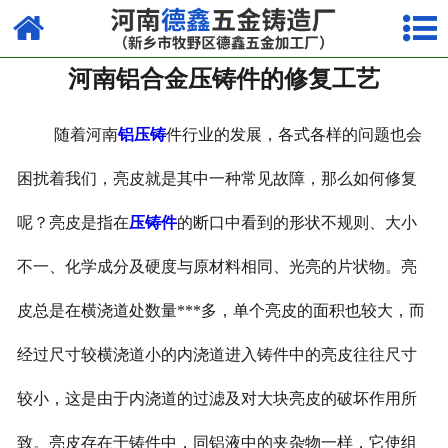
网站首页
河南铝合金压铸件的修复工艺
走进我们
产品中心
随着河南
铝压铸
件行业的发展，各式各样的问题也会
荣誉资质
困扰着我们，亮皮就是其中一种常见故障，那么如何修复
呢？亮皮是指在
压铸件
的断口中看到的形状不规则、大小
厂容厂貌
不一、化学成分及硬度与原材料相同、光亮的片状物。亮
视频中心
皮总是在横浇道处数量***多，单个亮皮的面积也较大，而
新闻中心
经过尺寸较横浇道小的内浇道进入铸件中的亮皮往往尺寸
联系我们
较小，这是由于内浇道的过滤及对大块亮皮的破坏作用所
致。亮皮存在于铸件中，同铝液中的夹杂物一样，它使组