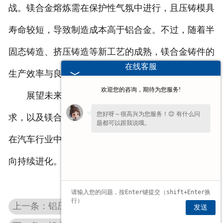
战。镁合金熔炼需在保护性气氛中进行，且压铸模具
寿命较短，导致制造成本高于铝合金。不过，随着半
固态铸造、挤压铸造等新工艺的成熟，镁合金铸件的
在线客服
生产效率与良品率正在稳步提升。
欢迎您的咨询，期待为您服务!
展望未来，随着新能源汽车对轻量化的迫切需
您好呀～很高兴为您服务！😊 有什么问
求，以及镁合金回收技术的突破，这种革新材料有望
题都可以跟我说哦。
在汽车行业中扮演更重要的角色，推动产业向绿色方
向持续进化。
上一条：铝压铸件焕新颜：解锁表面光泽度的科学密码
发送