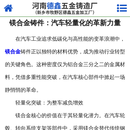
网站首页
镁合金铸件：汽车轻量化的革新力量
走进我们
产品中心
在汽车工业追求低碳化与高性能的变革浪潮中，
镁合金
铸件正以独特的材料优势，成为推动行业转型
荣誉资质
的关键角色。这种密度仅为铝合金三分之二的金属材
厂容厂貌
料，凭借多重性能突破，在汽车核心部件中掀起一场
视频中心
静悄悄的革命。
新闻中心
轻量化突破：为整车减负增效
联系我们
镁合金核心的价值在于其轻量化潜力。在汽车轮
毂、转向系统支架等部件中，采用镁合金替代传统钢