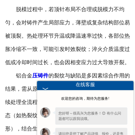
脱模过程中，若顶针布局不合理或脱模力不均
匀，会对铸件产生局部应力，薄壁或复杂结构部位易
被顶裂。热处理环节升温或降温速率过快，各部位热
胀冷缩不一致，可能引发时效裂纹；淬火介质温度过
低或冷却时间过长，也会因相变应力过大导致开裂。
铝合金
压铸件
的裂纹与缺陷是多因素综合作用的
在线客服
结果，需从原料控制、工艺参数优化、模具设计到后
欢迎您的咨询，期待为您服务!
续处理全流程进行精细化管理。通过分析具体缺陷形
您好呀～很高兴为您服务！😊 有什么问
态（如热裂纹呈曲折状、冷裂纹较平直、气孔多为圆
题都可以跟我说哦。
形），结合生产环节的实际数据，可有效定位问题根
请问您是想了解产品详情、报价，还是售