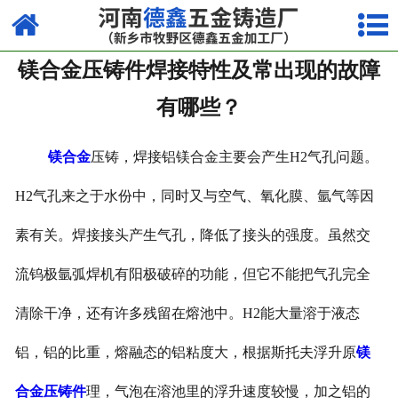
网站首页
镁合金压铸件焊接特性及常出现的故障
走进我们
有哪些？
产品中心
镁合金
压铸，焊接铝镁合金主要会产生
H2
气孔问题。
荣誉资质
H2
气孔来之于水份中，同时又与空气、氧化膜、氩气等因
厂容厂貌
素有关。焊接接头产生气孔，降低了接头的强度。虽然交
视频中心
流钨极氩弧焊机有阳极破碎的功能，但它不能把气孔完全
新闻中心
清除干净，还有许多残留在熔池中。
H2
能大量溶于液态
联系我们
铝，铝的比重，熔融态的铝粘度大，根据斯托夫浮升原
镁
合金压铸件
理，气泡在溶池里的浮升速度较慢，加之铝的