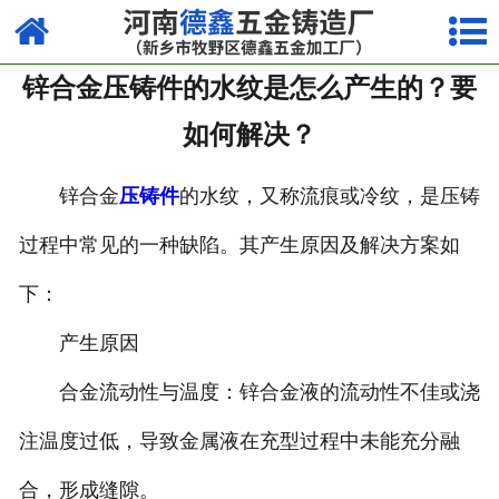
网站首页
锌合金压铸件的水纹是怎么产生的？要
走进我们
如何解决？
产品中心
锌合金
压铸件
的水纹，又称流痕或冷纹，是压铸
荣誉资质
过程中常见的一种缺陷。其产生原因及解决方案如
厂容厂貌
下：
视频中心
产生原因
新闻中心
合金流动性与温度：锌合金液的流动性不佳或浇
联系我们
注温度过低，导致金属液在充型过程中未能充分融
合，形成缝隙。