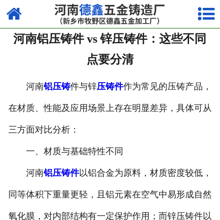
网站首页
河南铝压铸件 vs 锌压铸件：这些不同
走进我们
点要分清
产品中心
河南
铝压铸
件与锌
压铸件
作为常见的压铸产品，
荣誉资质
在材质、性能及应用场景上存在明显差异，具体可从
厂容厂貌
三方面对比分析：
视频中心
一、材质与基础特性不同
新闻中心
河南
铝压铸件
以铝合金为原料，材质密度较低，
联系我们
同等体积下重量更轻，且铝元素在空气中易形成自然
氧化膜，对内部结构有一定保护作用；而锌压铸件以