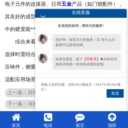
电子元件的连接器、日用
五金
产品（如门锁配件），
在线客服
其良好的成型性可满足复杂结构的制作需求，同时适
欢迎您的咨询，期待为您服务!
中的硬度能******使用中的稳定性。
您好呀～很高兴为您服务！😊 有什么问
综合来看，河南铝压铸件与锌压铸件各有优势，
题都可以跟我说哦。
选择时需结合具体需求 —— 注重轻量化与散热选铝
如果您愿意，留下
【手机号】
🔔后续有优
惠和详情第一时间电话通知您哦。
压铸件，侧重精密结构与韧性选锌压铸件，才能更好
适配应用场景。
上一条：河南铝合金压铸件：使用中会生锈吗？答案在这里
发送
下一条：河南镁合金铸件：轻量化场景的适配之选
首页
电话
留言
顶部