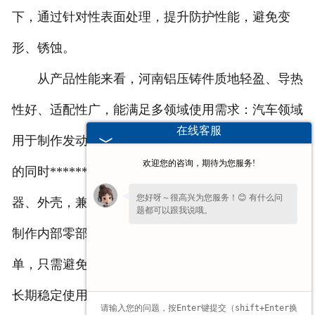
下，通过针对性表面处理，提升防护性能，避免变
形、锈蚀。
从产品性能来看，河南铝压铸件质地轻盈、导热
性好、适配性广，能满足多领域使用需求：汽车领域
在线客服
用于制作发动机零部件、车身连接件，减轻设备重量
欢迎您的咨询，期待为您服务!
的同时******结构稳定；电子设备领域用于制作散热
您好呀～很高兴为您服务！😊 有什么问
器、外壳，兼顾散热性与******装配；家电领域用于
题都可以跟我说哦。
制作内部零部件，适配批量生产需求。日常维护简
单，只需避免挤压、碰撞与潮湿环境，即可确保铸件
长期稳定使用，无需复杂的维护流程。