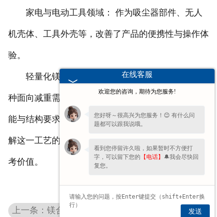
家电与电动工具领域： 作为吸尘器部件、无人
机壳体、工具外壳等，改善了产品的便携性与操作体
验。
在线客服
轻量化镁合金压铸不只是一种成型方法，更是一
欢迎您的咨询，期待为您服务!
种面向减重需求的设计思路。它为实现特定的产品功
您好呀～很高兴为您服务！😊 有什么问
能与结构要求，提供了一条值得考虑的制造路径。理
题都可以跟我说哦。
解这一工艺的潜力，对于产品设计与材料选择具有参
看到您停留许久啦，如果暂时不方便打
字，可以留下您的
【电话】
🔔我会尽快回
考价值。
复您。
上一条：镁合金CNC加工
发送