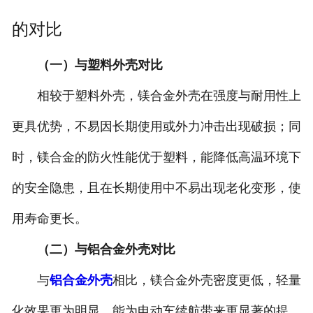
的对比
（一）与塑料外壳对比
相较于塑料外壳，镁合金外壳在强度与耐用性上
更具优势，不易因长期使用或外力冲击出现破损；同
时，镁合金的防火性能优于塑料，能降低高温环境下
的安全隐患，且在长期使用中不易出现老化变形，使
用寿命更长。
（二）与铝合金外壳对比
与
铝合金外壳
相比，镁合金外壳密度更低，轻量
化效果更为明显，能为电动车续航带来更显著的提