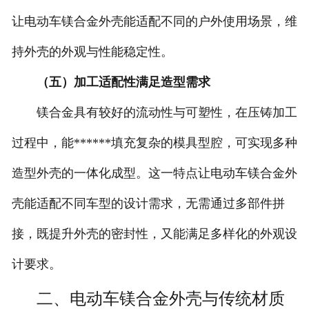
让电动车镁合金外壳能适配不同的户外使用场景，维
持外壳的外观与性能稳定性。
（五）加工适配性满足造型需求
镁合金具有较好的流动性与可塑性，在压铸加工
过程中，能******填充复杂的模具型腔，可实现多种
造型外壳的一体化成型。这一特点让电动车镁合金外
壳能适配不同车型的设计需求，无需通过多部件拼
接，既提升外壳的密封性，又能满足多样化的外观设
计要求。
二、电动车镁合金外壳与传统材质