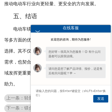
推动电动车行业向更轻量、更安全的方向发展。
五、结语
在线客服
电动车镁合金外壳凭借轻量化、防护性、耐候性
等多方面的优势，正逐渐成为电动车材质升级的重要
欢迎您的咨询，期待为您服务!
选择。其不仅能满足用户对电动车续航与安全的核心
您好呀～很高兴为您服务！😊 有什么问
题都可以跟我说哦。
需求，也契合行业的发展趋势，未来有望在电动车领
请问您是想了解产品详情、报价，还是售
域发挥更重要的作用，为电动车产品的品质提升提供
后相关问题呢？💬 ～
助力。
上一条：轻量化镁合金压铸
发送
下一条：镁合金压铸加工