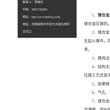
联系人：李继东
手机：18637382091
1
、
镁合金
网址：
http://www.hndxwj.com/
镁合金压铸的
地址：河南省新乡市宏力大道与西环
交叉口
2
、镁合金
生起火事件。
贵。
3
、模具设
4
、结构太
压铸工艺还是无
5
、如果镁
6
、气孔、
7
、镁合金
学薄膜，提升