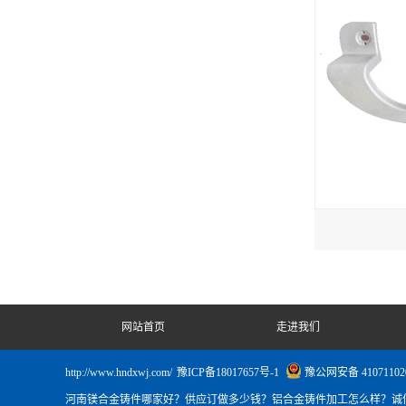
网站首页
走进我们
http://www.hndxwj.com/
豫ICP备18017657号-1
豫公网安备 41071102
河南镁合金铸件哪家好？供应订做多少钱？铝合金铸件加工怎么样？诚