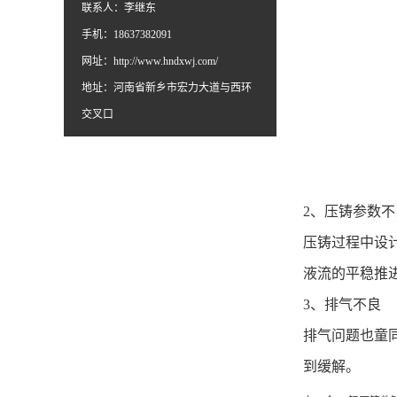
联系人：李继东
手机：18637382091
网址：
http://www.hndxwj.com/
地址：河南省新乡市宏力大道与西环
交叉口
2、压铸参数不
压铸过程中设
液流的平稳推
3、排气不良
排气问题也童
到缓解。