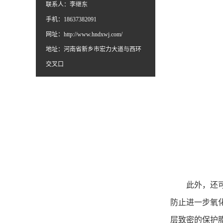
联系人：李继东
手机：18637382091
网址：
http://www.hndxwj.com/
地址：河南省新乡市宏力大道与西环
交叉口
此外，还可以
防止进一步氧
层致密的保护