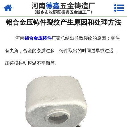
网站首页
铝合金压铸件裂纹产生原因和处理方法
走进我们
产品中心
河南
铝合金压铸件
厂家总结出导致裂纹的原因：零件
荣誉资质
有尖角，合金的杂质过多，铸件取出的时同过早或过迟，
压铸模抖动模温不平衡等。
厂容厂貌
视频中心
新闻中心
联系我们