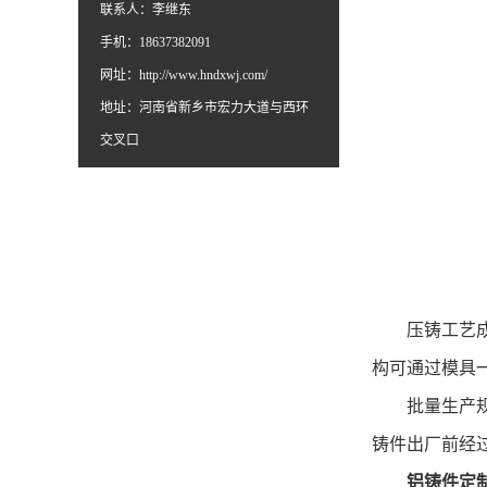
联系人：李继东
手机：18637382091
网址：
http://www.hndxwj.com/
地址：河南省新乡市宏力大道与西环
交叉口
压铸工艺成型
构可通过模具
批量生产规模
铸件出厂前经
铝铸件定