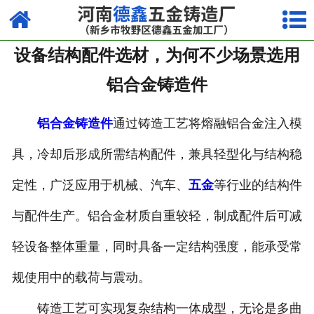
网站首页
设备结构配件选材，为何不少场景选用
走进我们
铝合金铸造件
产品中心
铝合金铸造件
通过铸造工艺将熔融铝合金注入模
荣誉资质
具，冷却后形成所需结构配件，兼具轻型化与结构稳
厂容厂貌
定性，广泛应用于机械、汽车、
五金
等行业的结构件
视频中心
与配件生产。铝合金材质自重较轻，制成配件后可减
新闻中心
轻设备整体重量，同时具备一定结构强度，能承受常
联系我们
规使用中的载荷与震动。
铸造工艺可实现复杂结构一体成型，无论是多曲