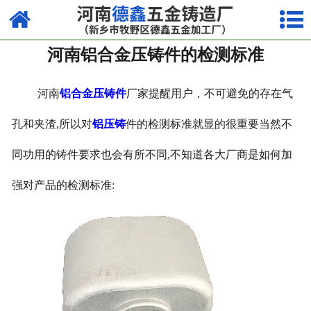
网站首页
河南铝合金压铸件的检测标准
走进我们
产品中心
河南
铝合金压铸件
厂家提醒用户，不可避免的存在气
荣誉资质
孔和夹渣
,
所以对
铝压铸
件的检测标准就显的很重要当然不
同功用的铸件要求也会有所不同
,
不知道各大厂商是如何加
厂容厂貌
强对产品的检测标准
:
视频中心
新闻中心
联系我们