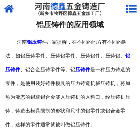
网站首页
铝压铸件的应用领域
走进我们
产品中心
河南
铝压铸
件厂家提醒，在不同的地方有不同的叫
荣誉资质
法，如铝压铸零件、压铸铝零件、压铸铝件、压铸铝、
铝
压铸件
、铝合金压铸零件等。铝
压铸件
是一种压力铸造的
厂容厂貌
零件，是使用装好铸件模具的压力铸造机械压铸机，将加
视频中心
热为液态的铝或铝合金浇入压铸机的入料口，经压铸机压
新闻中心
铸，铸造出模具限制的形状和尺寸的铝零件或铝合金零
联系我们
件，这样的零件通常就被叫做铝压铸件。