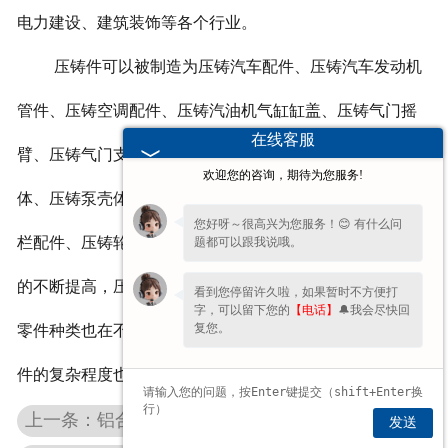
电力建设、建筑装饰等各个行业。
压铸件可以被制造为压铸汽车配件、压铸汽车发动机
管件、压铸空调配件、压铸汽油机气缸缸盖、压铸气门摇
在线客服
臂、压铸气门支座、铸电力配件、压铸电机端盖、压铸壳
欢迎您的咨询，期待为您服务!
体、压铸泵壳体、压铸建筑配件、压铸装饰配件、压铸护
您好呀～很高兴为您服务！😊 有什么问
栏配件、压铸轮等等零件，随着国内制造装备业发展水平
题都可以跟我说哦。
的不断提高，压铸机的装备水平也显著提高，可以制造的
看到您停留许久啦，如果暂时不方便打
字，可以留下您的
【电话】
🔔我会尽快回
复您。
零件种类也在不断得到扩大，压铸出来的零件的精度、零
件的复杂程度也得到了较大的提升。
上一条：铝合金压铸件的检验标准
发送