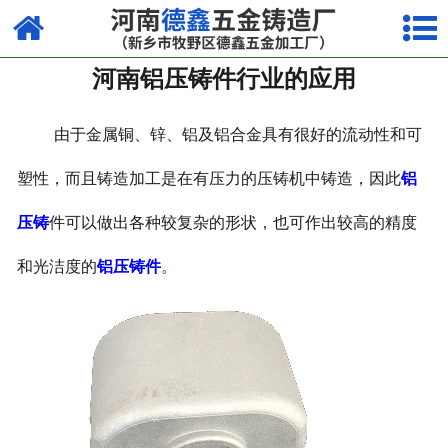
网站首页
河南铝压铸件行业的应用
走进我们
产品中心
由于金属铜、锌、铝及铝合金具有很好的流动性和可
荣誉资质
塑性，而且铸造加工是在有压力的压铸机中铸造，因此
铝
压铸
件可以做出各种较复杂的形状，也可作出较高的精度
厂容厂貌
和光洁度的
铝压铸件
。
视频中心
新闻中心
联系我们