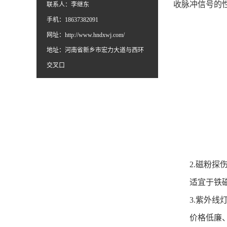
收脉冲信号的
联系人：李继东
手机：18637382091
网址：
http://www.hndxwj.com/
地址：河南省新乡市宏力大道与西环
交叉口
2.
磁粉探
适宜于铁
3.
紫外线
价格低廉