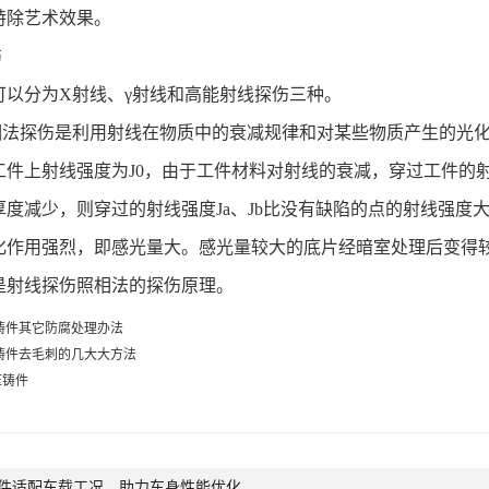
台特除艺术效果。
伤
可以分为
X
射线、γ射线和高能射线探伤三种。
相法探伤是利用射线在物质中的衰减规律和对某些物质产生的光
工件上射线强度为
J0
，由于工件材料对射线的衰减，穿过工件的
厚度减少，则穿过的射线强度
Ja
、
Jb
比没有缺陷的点的射线强度
化作用强烈，即感光量大。感光量较大的底片经暗室处理后变得
是射线探伤照相法的探伤原理。
铸件其它防腐处理办法
铸件去毛刺的几大大方法
压铸件
件适配车载工况，助力车身性能优化