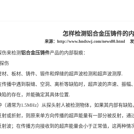
怎样检测铝合金压铸件的
来源：
http://www.hndxwj.com/news80.html
发
探伤来检测
铝合金压铸件
产品的内部裂痕：
波探伤
管材、板材、铸件、锻件和焊缝的超声波检测和超声波测厚
.
在传播中遇到裂缝、空洞、离析等缺陷时，超声波的声速、振幅
缺陷的存在，并能确定其具体位置
.
冲（通常为
1.5MHz
）从探头射人被检测物体，如果其内部有缺陷
反射或折射，则原来单方向传播的超声能量有一部分被反射，通
反射波；在传播方向接收到的超声能量会小于正常值，这两种情