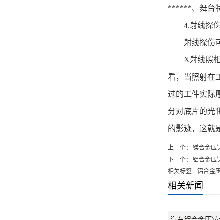
******、舞
4.
射线探
射线探伤
X
射线照
看，当照射在
过的工件实际
分对底片的光
的影迹，这就
上一个：
镁合金压
下一个：
铝合金压
相关标签：铝合金
相关新闻
汽车铝合金压铸