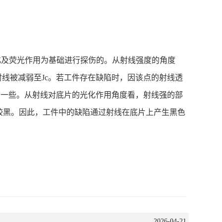
化及荧光作用为基础进行探伤的。从射线强度的角度
射线被减弱至
Jc
。若工件存在缺陷时，因该点的射线透
大一些。从射线对底片的光化作用角度看，射线强的部
较黑。因此，工件中的缺陷通过射线在底片上产生黑色
2026-04-21