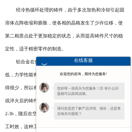
经冷热循环处理的铸件，由于多次加热和冷却引起固
溶体点阵收缩和膨胀，使各相的晶格发生了少许位移，使
第二相质点处于更加稳定的状态，从而提高铸件尺寸的稳
定性，适于精密零件的制造。
在线客服
铝合金在低温下没有脆性断裂的倾向，随着温度的降
欢迎您的咨询，期待为您服务!
低，力学性能有某些变化，强度有所提高，但塑性却降低
得很少，所以有时为了减小或消除铸件内应力，可将铸造
您好呀～很高兴为您服务！😊 有什么问
题都可以跟我说哦。
或淬火后的铸件，冷却到
-50
℃、
-70
℃或更低的温度，保持
请问您是想了解产品详情、报价，还是售
2-3h
，随后在空气或热水中加热到室温，或者是接着进行人
后相关问题呢？
工时效，这种工艺称冷处理。