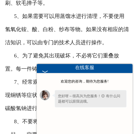
刷、软毛掸子等。
5、如果需要可以用蒸馏水进行清理，不要使用
氢氧化铵、酸、白粉、纱布等物。如果没有相应的清
洁知识，可以由专门的技术人员进行操作。
6、为了避免其出现破坏，不必将它们重叠放
在线客服
置。每一件铸件都要放在单独的盒子里。
7、经常观察滤清器配件工艺品的变化。一旦发
欢迎您的咨询，期待为您服务!
现铜锈等症状，应及时处理。方法可以是半碳酸钠及
您好呀～很高兴为您服务！😊 有什么问
题都可以跟我说哦。
碳酸氢钠进行清洗。
8、不要将其与容易发生侵蚀等反应的物质放在