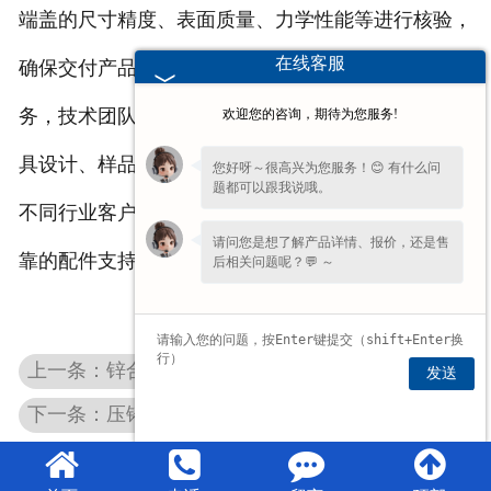
端盖的尺寸精度、表面质量、力学性能等进行核验，
在线客服
确保交付产品符合使用标准。支持来图来样定制服
务，技术团队可根据客户提供的图纸或样品，完成模
欢迎您的咨询，期待为您服务!
具设计、样品试制与批量生产，全程跟进沟通，满足
您好呀～很高兴为您服务！😊 有什么问
题都可以跟我说哦。
不同行业客户的个性化需求，为各类电机制造提供可
请问您是想了解产品详情、报价，还是售
靠的配件支持。
后相关问题呢？💬 ～
上一条：锌合金固定架T型吊栓
发送
下一条：压铸铝合金散热器