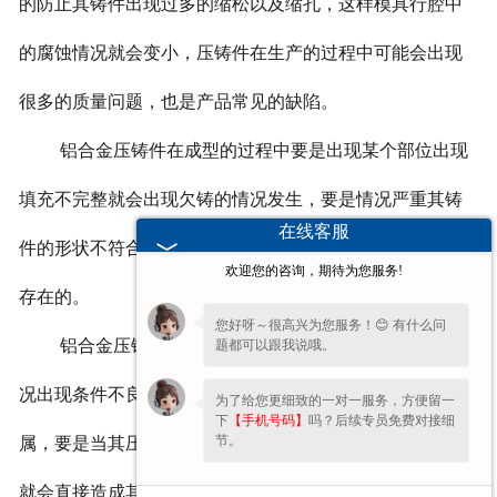
的防止其铸件出现过多的缩松以及缩孔，这样模具行腔中
的腐蚀情况就会变小，压铸件在生产的过程中可能会出现
很多的质量问题，也是产品常见的缺陷。
铝合金压铸件在成型的过程中要是出现某个部位出现
填充不完整就会出现欠铸的情况发生，要是情况严重其铸
在线客服
件的形状不符合图纸的要求，一般情况下是欠铸是不允许
欢迎您的咨询，期待为您服务!
存在的。
您好呀～很高兴为您服务！😊 有什么问
铝合金压铸件出现欠铸的原因可能是因为在填充的情
题都可以跟我说哦。
况出现条件不良或者在欠铸的位置上出现不规则的冷凝金
为了给您更细致的一对一服务，方便留一
下
【手机号码】
吗？后续专员免费对接细
节。
属，要是当其压力不足或者是活动前沿的金属凝固过早，
就会直接造成其转角柱形孔壁等部位产生欠铸。