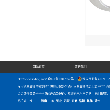
网站首页
走进我们
http://www.hndxwj.com/
豫ICP备18017657号-1
豫公网安备 41071102
河南镁合金铸件哪家好？供应订做多少钱？铝合金铸件加工怎么样？诚
合金铸件等品******良的产品及报价，欢迎来电生产定制！ 热门搜索
热门城市推广:
河南
山东
河北
武汉
安徽
洛阳
焦作
郑州