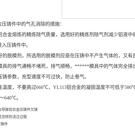
金压铸件中的气孔消除的措施：
***铝合金熔炼的精炼除气质量，选用好的精炼剂除气剂减少铝液
进入压铸件中。
好的脱模剂，所选用的脱模剂应是在压铸中不产生气体的，又有
***模具的排气通畅不堵死，排气顺畅，******模具中的气体完
压铸参数，充型速度不可过快，防止卷气。
注温度，不要高过
660
℃，
YL113
铝合金的凝固温度不可低于
580
～
640
℃。
会导致铝合金压铸件欠铸
是怎样的浇注过程
压铸件