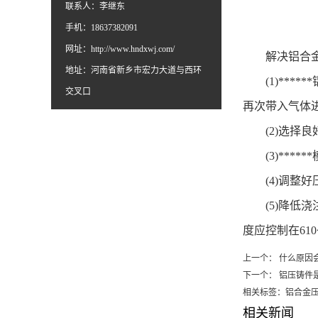
联系人：李继东
手机：18637382091
网址：
http://www.hndxwj.com/
解决铝合
地址：河南省新乡市宏力大道与西环
(1)
***
交叉口
再次带入气体
(2)
选择良
(3)
***
(4)
调整好
(5)
降低浇
度应控制在
610
上一个：
什么原因
下一个：
铝压铸件
相关标签：铝合金
相关新闻