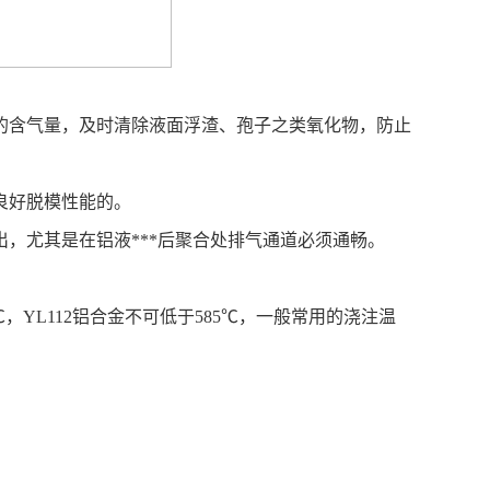
中的含气量，及时清除液面浮渣、孢子之类氧化物，防止
良好脱模性能的。
全排出，尤其是在铝液***后聚合处排气通道必须通畅。
℃，
YL112
铝合金不可低于
585
℃，一般常用的浇注温