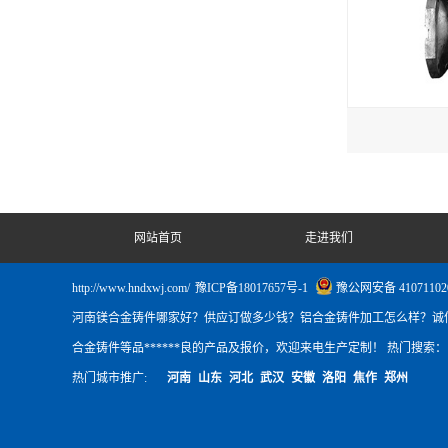
网站首页
走进我们
http://www.hndxwj.com/
豫ICP备18017657号-1
豫公网安备 41071102
河南镁合金铸件哪家好？供应订做多少钱？铝合金铸件加工怎么样？诚
合金铸件等品******良的产品及报价，欢迎来电生产定制！ 热门搜索
热门城市推广:
河南
山东
河北
武汉
安徽
洛阳
焦作
郑州