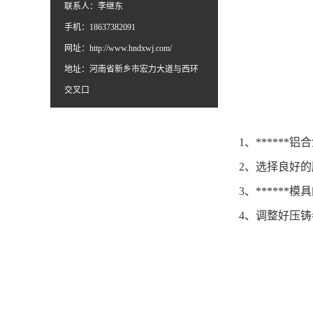
联系人：李继东
手机：18637382091
网址：
http://www.hndxwj.com/
地址：河南省新乡市宏力大道与西环
交叉口
1、*****
2、选择良好
3、*****
4、调整好压