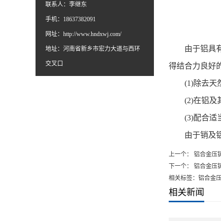
联系人：李继东
手机：18637382091
网址：
http://www.hndxwj.com/
由于铝具
地址：河南省新乡市宏力大道与西环
交叉口
得结合力良好
(1)
除去天
(2)
在铝及
(3)
配合适
由于销及
上一个：
铝合金压
下一个：
铝合金压
相关标签：铝合金
相关新闻