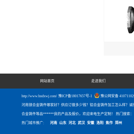
网站首页
走进我们
http://www.hndxwj.com/
豫ICP备18017657号-1
豫公网安备 41071102
河南镁合金铸件哪家好？供应订做多少钱？铝合金铸件加工怎么样？诚
合金铸件等品******良的产品及报价，欢迎来电生产定制！ 热门搜索
热门城市推广:
河南
山东
河北
武汉
安徽
洛阳
焦作
郑州