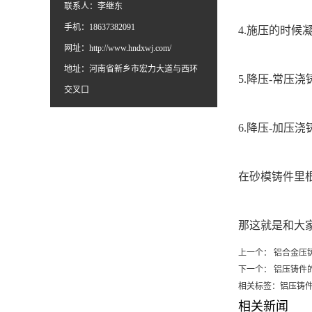
联系人：李继东
手机：18637382091
4.施压的时候
网址：
http://www.hndxwj.com/
地址：河南省新乡市宏力大道与西环
5.降压-常压浇
交叉口
6.降压-加压
在砂模铸件里
那这就是和大
上一个：
铝合金压
下一个：
铝压铸件
相关标签：铝压铸
相关新闻