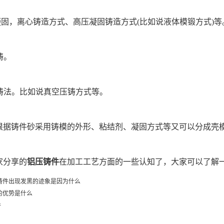
凝固，离心铸造方式、高压凝固铸造方式(比如说液体模锻方式)等
铸。
浇铸法。比如说真空压铸方式等。
根据铸件砂采用铸模的外形、粘结剂、凝固方式等又可以分成壳
家分享的
铝压铸件
在加工工艺方面的一些认知了，大家可以了解
铸件出现发黑的迹象是因为什么
的优势是什么
件