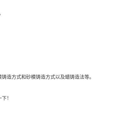
。
模铸造方式和砂模铸造方式以及蜡铸造法等。
一下！