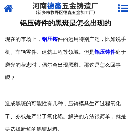
网站首页
铝压铸件的黑斑是怎么出现的
走进我们
产品中心
现在的市场上，
铝压铸
件的运用特别广泛，比如说手
机、车辆零件、建筑工程等领域。但是
铝压铸件
处于
荣誉资质
磨光的状态时，偶尔会出现黑斑。那这是怎么回事
厂容厂貌
呢？
视频中心
新闻中心
造成黑斑的可能性有几种，压铸模具生产过程氧化
联系我们
了、亦或是产出了氧化铝。解决的方法很简单，就是
要选择新鲜的铝锭材料。