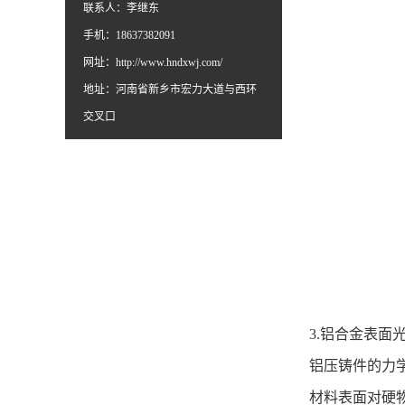
联系人：李继东
手机：18637382091
网址：
http://www.hndxwj.com/
地址：河南省新乡市宏力大道与西环
交叉口
3.铝合金表面
铝压铸件的力
材料表面对硬