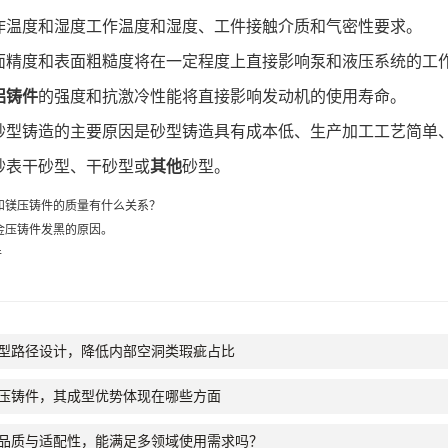
作温度和湿度工作温度和湿度、工件接触介质和气密性要求。
面精度和表面粗糙度将在一定程度上直接影响泵和液压系统的工
铝铸件
的强度和抗激冷性能将直接影响发动机的使用寿命。
砂型铸造的主要原因是砂型铸造具有成本低、生产加工工艺简单
砂表干砂型、干砂型或
其他
砂型。
和镁压铸件的质量有什么关系？
金压铸件发黑的原因。
件
型路径设计，降低内部空洞类瑕疵占比
压铸件，其成型优势体现在哪些方面
品质与适配性，能满足多领域使用需求吗？