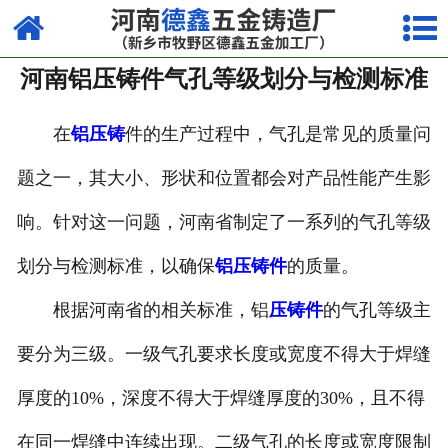
网站首页
河南铝压铸件气孔等级划分与检测标准
走进我们
产品中心
在
铝压铸
件的生产过程中，气孔是常见的质量问
题之一，其大小、形状和位置都会对产品性能产生影
荣誉资质
响。针对这一问题，河南省制定了一系列的气孔等级
厂容厂貌
划分与检测标准，以确保
铝压铸件
的质量。
视频中心
根据河南省的相关标准，铝
压铸件
的气孔等级主
新闻中心
要分为三级。一级气孔要求长度或宽度不得大于焊缝
联系我们
厚度的10%，深度不得大于焊缝厚度的30%，且不得
在同一焊缝中连续出现。二级气孔的长度或宽度限制