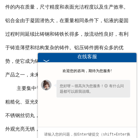
件的内在质量，尺寸精度和表面光洁程度以及生产效率。
铝合金由于凝固潜热大，在重量相同条件下，铝液的凝固
过程时间延续比铸钢和铸铁长得多，放流动性良好，有利
于铸造薄壁和结构复杂的铸件。铝压铸件拥有众多的优
在线客服
势，使它成为铸造行业的发展方向和采购客户***受喜爱的
欢迎您的咨询，期待为您服务!
产品之一，未来随着铝压铸件铸造技术的进步。
您好呀～很高兴为您服务！😊 有什么问
主要集中于去产品表面氧化皮、边缘表面毛刺、表面
题都可以跟我说哦。
粗糙化、亚光郊果、平整强化、除锈处理。不锈钢丸俗称
不锈钢丝切丸，采用拉丝、切割、抛圆等工艺精制而成，
外观光亮无锈，圆珠状。