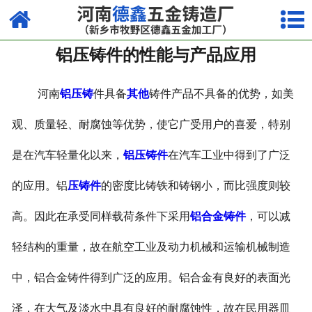
网站首页
铝压铸件的性能与产品应用
走进我们
产品中心
河南
铝压铸
件具备
其他
铸件产品不具备的优势，如美
荣誉资质
观、质量轻、耐腐蚀等优势，使它广受用户的喜爱，特别
是在汽车轻量化以来，
铝压铸件
在汽车工业中得到了广泛
厂容厂貌
的应用。铝
压铸件
的密度比铸铁和铸钢小，而比强度则较
视频中心
高。因此在承受同样载荷条件下采用
铝合金铸件
，可以减
新闻中心
轻结构的重量，故在航空工业及动力机械和运输机械制造
联系我们
中，铝合金铸件得到广泛的应用。铝合金有良好的表面光
泽，在大气及淡水中具有良好的耐腐蚀性，故在民用器皿