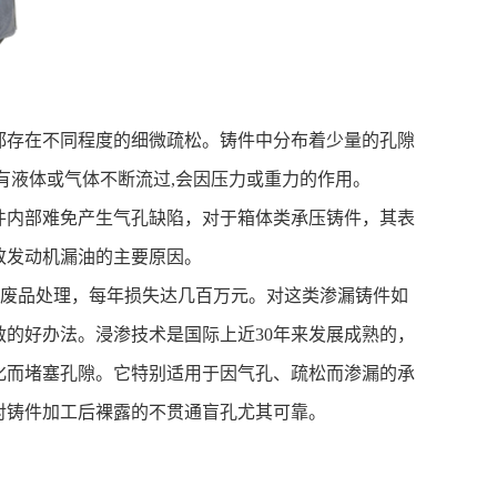
都存在不同程度的细微疏松。铸件中分布着少量的孔隙
有液体或气体不断流过
,
会因压力或重力的作用。
件内部难免产生气孔缺陷，对于箱体类承压铸件，其表
致发动机漏油的主要原因。
废品处理，每年损失达几百万元。对这类渗漏铸件如
救的好办法。浸渗技术是国际上近
30
年来发展成熟的，
化而堵塞孔隙。它特别适用于因气孔、疏松而渗漏的承
对铸件加工后裸露的不贯通盲孔尤其可靠。