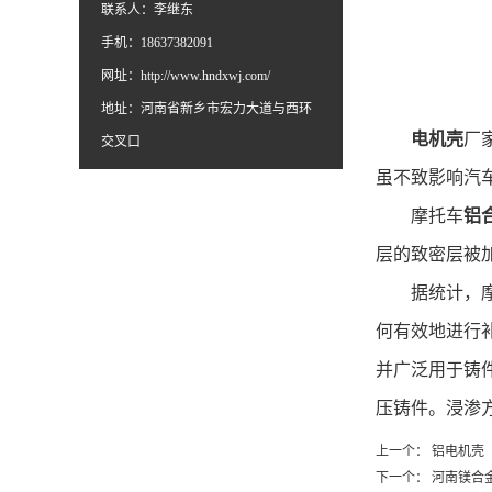
联系人：李继东
手机：18637382091
网址：
http://www.hndxwj.com/
地址：河南省新乡市宏力大道与西环
电机壳
厂
交叉口
虽不致影响汽
摩托车
铝
层的致密层被
据统计，
何有效地进行
并广泛用于铸
压铸件。浸渗
上一个：
铝电机壳
下一个：
河南镁合