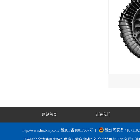
网站首页
走进我们
http://www.hndxwj.com/
豫ICP备18017657号-1
豫公网安备 41071102
河南镁合金铸件哪家好？供应订做多少钱？铝合金铸件加工怎么样？诚