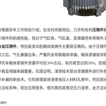
家根据多年工作经验介绍，在长时间使用后，几乎所有的
压铸件
车铸件的机械性能，但对于气缸体、气缸盖、变速器壳休等铸件
,
合金压铸件
，特别是发动机箱体类铸件主要是压铸的。由于压铸
加工后，气孔暴露出来，严重的会导致箱体渗漏。箱体渗漏是导
摩托车箱体类铸件渗漏平均在
30%
左右，有的甚至达到
50%
。若按
补救显得越来越重要。实践证明，浸渗技术是对渗漏铸件进行补
件补漏的新技术。它的原理是将浸渗液压入材料孔隙中，然后固
方法有多种，现在应用很多、
很可靠
的是真空压力浸渗，此方法
金铸件