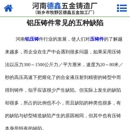
网站首页
铝压铸件常见的五种缺陷
走进我们
产品中心
河南
铝压铸
件行业的发展，使人们对
压铸件
的了解越
荣誉资质
来越多，而企业在生产中会遇到很多问题，如果采用压铸
法以压力
300
～
1500
公斤力／平方厘米，速度为
20
～
80
米／
厂容厂貌
秒的高压高速下把熔化了的合金液压射到精密的铸型中而
视频中心
得到铸件，似乎应该很少产生缺陷。但实际上发生的缺陷
新闻中心
却很多，所占的比例也不小，而且缺陷的种类也很多，有
联系我们
的缺陷与砂型铸造缺陷产生的原因相同，但其中也有压铸
本身所特有的缺陷。